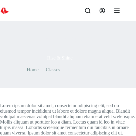
Skip
to
content
By
riley
On
May 7, 2021
Rise & Shine
Home
Classes
Rise & Shine
Lorem ipsum dolor sit amet, consectetur adipiscing elit, sed do
eiusmod tempor incididunt ut labore et dolore magna aliqua. Blandit
volutpat maecenas volutpat blandit aliquam etiam erat velit scelerisque.
Mollis aliquam ut porttitor leo a diam. Lectus quam id leo in vitae
turpis massa. Lobortis scelerisque fermentum dui faucibus in ornare
quam viverra. Ipsum dolor sit amet consectetur adipiscing elit ut.