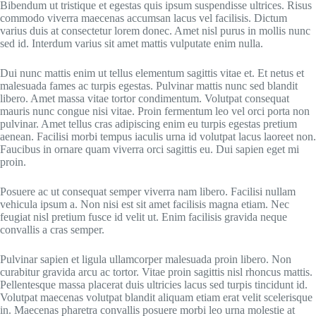
Bibendum ut tristique et egestas quis ipsum suspendisse ultrices. Risus
commodo viverra maecenas accumsan lacus vel facilisis. Dictum
varius duis at consectetur lorem donec. Amet nisl purus in mollis nunc
sed id. Interdum varius sit amet mattis vulputate enim nulla.
Dui nunc mattis enim ut tellus elementum sagittis vitae et. Et netus et
malesuada fames ac turpis egestas. Pulvinar mattis nunc sed blandit
libero. Amet massa vitae tortor condimentum. Volutpat consequat
mauris nunc congue nisi vitae. Proin fermentum leo vel orci porta non
pulvinar. Amet tellus cras adipiscing enim eu turpis egestas pretium
aenean. Facilisi morbi tempus iaculis urna id volutpat lacus laoreet non.
Faucibus in ornare quam viverra orci sagittis eu. Dui sapien eget mi
proin.
Posuere ac ut consequat semper viverra nam libero. Facilisi nullam
vehicula ipsum a. Non nisi est sit amet facilisis magna etiam. Nec
feugiat nisl pretium fusce id velit ut. Enim facilisis gravida neque
convallis a cras semper.
Pulvinar sapien et ligula ullamcorper malesuada proin libero. Non
curabitur gravida arcu ac tortor. Vitae proin sagittis nisl rhoncus mattis.
Pellentesque massa placerat duis ultricies lacus sed turpis tincidunt id.
Volutpat maecenas volutpat blandit aliquam etiam erat velit scelerisque
in. Maecenas pharetra convallis posuere morbi leo urna molestie at